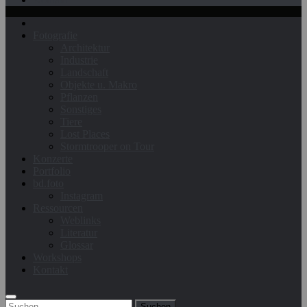
Fotografie
Architektur
Industrie
Landschaft
Objekte u. Makro
Pflanzen
Sonstiges
Tiere
Lost Places
Stormtrooper on Tour
Konzerte
Portfolio
bd.foto
Instagram
Ressourcen
Weblinks
Literatur
Glossar
Workshops
Kontakt
Suchen