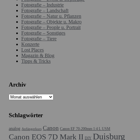
Fotografie – Industrie
Fotografie – Landschaft
Fotografie – Natur u. Pflanzen
Fotografie – Objekte u. Makro
Fotografie – People u. Portrait
Fotografie – Sonstiges
Fotografie – Tiere
Konzerte
Lost Places
Magazin & Blog
Tipps & Tricks
Archiv
Archiv
Schlagwörter
Canon
analog
Canon EF 70-200mm 1:4 L USM
Anfängerkurs
Duisburg
Canon EOS 7D Mark II
DIY