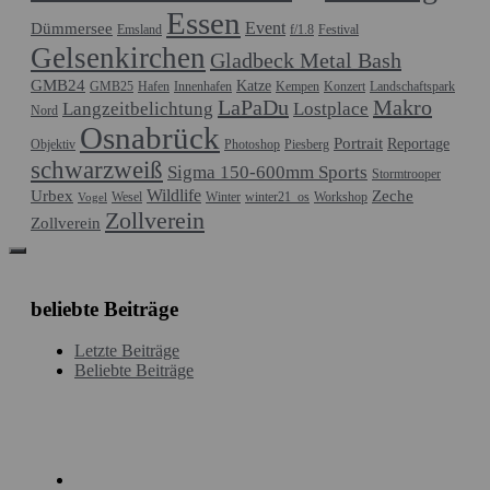
Essen
Event
Dümmersee
Emsland
f/1.8
Festival
Gelsenkirchen
Gladbeck Metal Bash
GMB24
Katze
GMB25
Hafen
Innenhafen
Kempen
Konzert
Landschaftspark
LaPaDu
Makro
Langzeitbelichtung
Lostplace
Nord
Osnabrück
Portrait
Reportage
Objektiv
Photoshop
Piesberg
schwarzweiß
Sigma 150-600mm Sports
Stormtrooper
Wildlife
Urbex
Zeche
Wesel
Winter
winter21_os
Workshop
Vogel
Zollverein
Zollverein
beliebte Beiträge
Letzte Beiträge
Beliebte Beiträge