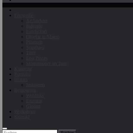
Fotografie
Architektur
Industrie
Landschaft
Objekte u. Makro
Pflanzen
Sonstiges
Tiere
Lost Places
Stormtrooper on Tour
Konzerte
Portfolio
bd.foto
Instagram
Ressourcen
Weblinks
Literatur
Glossar
Workshops
Kontakt
Suchen