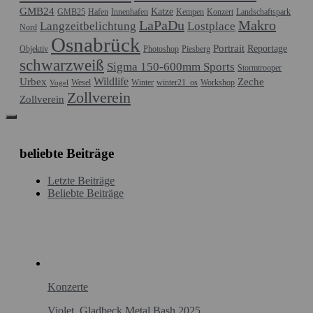
GMB24
Katze
GMB25
Hafen
Innenhafen
Kempen
Konzert
Landschaftspark
LaPaDu
Makro
Langzeitbelichtung
Lostplace
Nord
Osnabrück
Portrait
Reportage
Objektiv
Photoshop
Piesberg
schwarzweiß
Sigma 150-600mm Sports
Stormtrooper
Wildlife
Urbex
Zeche
Wesel
Winter
winter21_os
Workshop
Vogel
Zollverein
Zollverein
beliebte Beiträge
Letzte Beiträge
Beliebte Beiträge
Konzerte
Violet, Gladbeck Metal Bash 2025