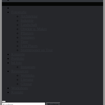
Fotografie
Architektur
Industrie
Landschaft
Objekte u. Makro
Pflanzen
Sonstiges
Tiere
Lost Places
Stormtrooper on Tour
Konzerte
Portfolio
bd.foto
Instagram
Ressourcen
Weblinks
Literatur
Glossar
Workshops
Kontakt
Suchen