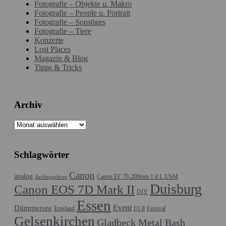
Fotografie – Objekte u. Makro
Fotografie – People u. Portrait
Fotografie – Sonstiges
Fotografie – Tiere
Konzerte
Lost Places
Magazin & Blog
Tipps & Tricks
Archiv
Archiv
Schlagwörter
Canon
analog
Canon EF 70-200mm 1:4 L USM
Anfängerkurs
Duisburg
Canon EOS 7D Mark II
DIY
Essen
Event
Dümmersee
Emsland
f/1.8
Festival
Gelsenkirchen
Gladbeck Metal Bash