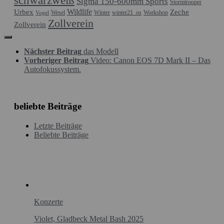
schwarzweiß
Sigma 150-600mm Sports
Stormtrooper
Wildlife
Urbex
Zeche
Wesel
Winter
winter21_os
Workshop
Vogel
Zollverein
Zollverein
Nächster Beitrag
das Modell
Vorheriger Beitrag
Video: Canon EOS 7D Mark II – Das
Autofokussystem.
beliebte Beiträge
Letzte Beiträge
Beliebte Beiträge
Konzerte
Violet, Gladbeck Metal Bash 2025