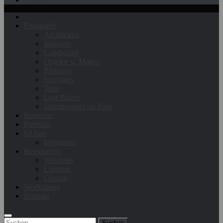
Fotografie
Architektur
Industrie
Landschaft
Objekte u. Makro
Pflanzen
Sonstiges
Tiere
Lost Places
Stormtrooper on Tour
Konzerte
Portfolio
bd.foto
Instagram
Ressourcen
Weblinks
Literatur
Glossar
Workshops
Kontakt
Suchen