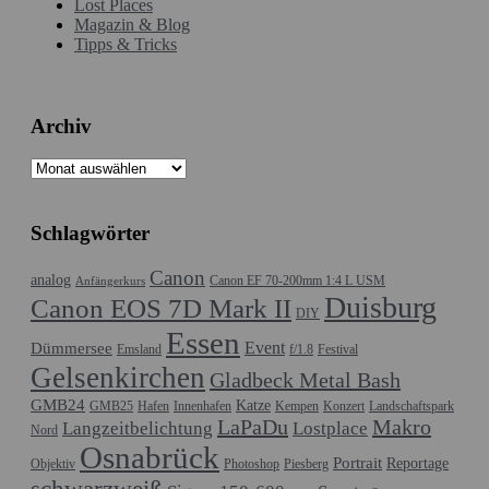
Lost Places
Magazin & Blog
Tipps & Tricks
Archiv
Archiv
Schlagwörter
Canon
analog
Canon EF 70-200mm 1:4 L USM
Anfängerkurs
Duisburg
Canon EOS 7D Mark II
DIY
Essen
Event
Dümmersee
Emsland
f/1.8
Festival
Gelsenkirchen
Gladbeck Metal Bash
GMB24
Katze
GMB25
Hafen
Innenhafen
Kempen
Konzert
Landschaftspark
LaPaDu
Makro
Langzeitbelichtung
Lostplace
Nord
Osnabrück
Portrait
Reportage
Objektiv
Photoshop
Piesberg