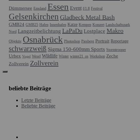
Essen
Event
Dümmersee
Emsland
f/1.8
Festival
Gelsenkirchen
Gladbeck Metal Bash
GMB24
Katze
GMB25
Hafen
Innenhafen
Kempen
Konzert
Landschaftspark
LaPaDu
Makro
Langzeitbelichtung
Lostplace
Nord
Osnabrück
Portrait
Reportage
Objektiv
Photoshop
Piesberg
schwarzweiß
Sigma 150-600mm Sports
Stormtrooper
Wildlife
Urbex
Zeche
Wesel
Winter
winter21_os
Workshop
Vogel
Zollverein
Zollverein
beliebte Beiträge
Letzte Beiträge
Beliebte Beiträge