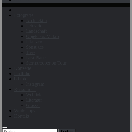
Fotografie
Architektur
Industrie
Landschaft
Objekte u. Makro
Pflanzen
Sonstiges
Tiere
Lost Places
Stormtrooper on Tour
Konzerte
Portfolio
bd.foto
Instagram
Ressourcen
Weblinks
Literatur
Glossar
Workshops
Kontakt
Suchen