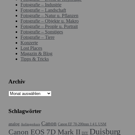
Fotografie – Industrie
Fotografie – Landschaft
Fotografie – Natur u. Pflanzen
Fotografie – Objekte u. Makro
Fotografie – People u. Portrait
Fotografie – Sonstiges
Fotografie – Tiere
Konzerte
Lost Places
Magazin & Blog
Tipps & Tricks
Archiv
Archiv
Schlagwörter
Canon
analog
Canon EF 70-200mm 1:4 L USM
Anfängerkurs
Duisburg
Canon EOS 7D Mark II
DIY