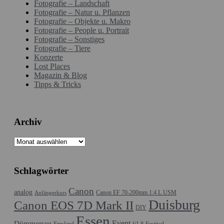
Fotografie – Landschaft
Fotografie – Natur u. Pflanzen
Fotografie – Objekte u. Makro
Fotografie – People u. Portrait
Fotografie – Sonstiges
Fotografie – Tiere
Konzerte
Lost Places
Magazin & Blog
Tipps & Tricks
Archiv
Archiv
Schlagwörter
Canon
analog
Canon EF 70-200mm 1:4 L USM
Anfängerkurs
Duisburg
Canon EOS 7D Mark II
DIY
Essen
Event
Dümmersee
Emsland
f/1.8
Festival