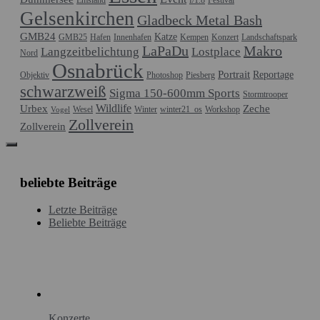
Gelsenkirchen
Gladbeck Metal Bash
GMB24
Katze
GMB25
Hafen
Innenhafen
Kempen
Konzert
Landschaftspark
LaPaDu
Makro
Langzeitbelichtung
Lostplace
Nord
Osnabrück
Portrait
Reportage
Objektiv
Photoshop
Piesberg
schwarzweiß
Sigma 150-600mm Sports
Stormtrooper
Wildlife
Urbex
Zeche
Wesel
Winter
winter21_os
Workshop
Vogel
Zollverein
Zollverein
beliebte Beiträge
Letzte Beiträge
Beliebte Beiträge
Konzerte