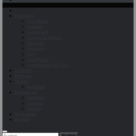
Fotografie
Architektur
Industrie
Landschaft
Objekte u. Makro
Pflanzen
Sonstiges
Tiere
Lost Places
Stormtrooper on Tour
Konzerte
Portfolio
bd.foto
Instagram
Ressourcen
Weblinks
Literatur
Glossar
Workshops
Kontakt
Suchen