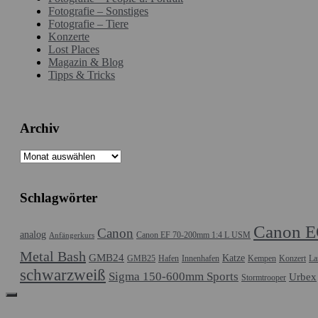
Fotografie – Sonstiges
Fotografie – Tiere
Konzerte
Lost Places
Magazin & Blog
Tipps & Tricks
Archiv
Archiv
Schlagwörter
Canon E
Canon
analog
Canon EF 70-200mm 1:4 L USM
Anfängerkurs
Metal Bash
GMB24
Katze
GMB25
Hafen
Innenhafen
Kempen
Konzert
La
schwarzweiß
Sigma 150-600mm Sports
Urbex
Stormtrooper