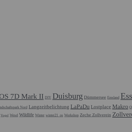
Es
Duisburg
OS 7D Mark II
Dümmersee
DIY
Emsland
LaPaDu
Makro
Langzeitbelichtung
Lostplace
ndschaftspark Nord
O
Zollver
Wildlife
Zeche Zollverein
Wesel
Winter
winter21_os
Workshop
Vogel