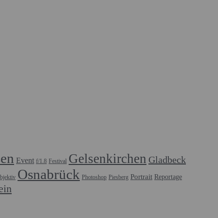
sen
Gelsenkirchen
Gladbeck
Event
f/1.8
Festival
Osnabrück
Portrait
Reportage
bjektiv
Photoshop
Piesberg
ein