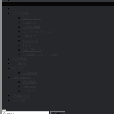
Fotografie
Architektur
Industrie
Landschaft
Objekte u. Makro
Pflanzen
Sonstiges
Tiere
Lost Places
Stormtrooper on Tour
Konzerte
Portfolio
bd.foto
Instagram
Ressourcen
Weblinks
Literatur
Glossar
Workshops
Kontakt
Suchen