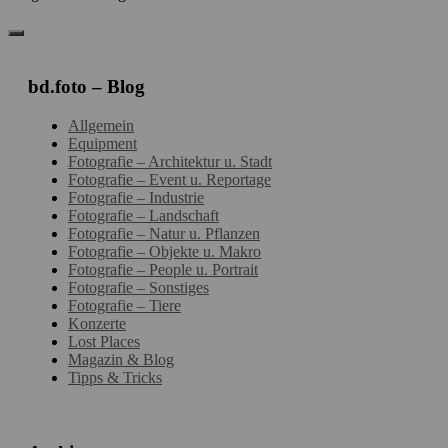
bd.foto – Blog
Allgemein
Equipment
Fotografie – Architektur u. Stadt
Fotografie – Event u. Reportage
Fotografie – Industrie
Fotografie – Landschaft
Fotografie – Natur u. Pflanzen
Fotografie – Objekte u. Makro
Fotografie – People u. Portrait
Fotografie – Sonstiges
Fotografie – Tiere
Konzerte
Lost Places
Magazin & Blog
Tipps & Tricks