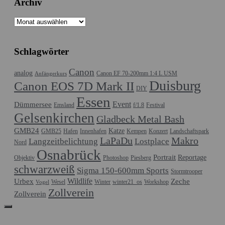
Archiv
Archiv
Schlagwörter
Canon
analog
Canon EF 70-200mm 1:4 L USM
Anfängerkurs
Duisburg
Canon EOS 7D Mark II
DIY
Essen
Event
Dümmersee
Emsland
f/1.8
Festival
Gelsenkirchen
Gladbeck Metal Bash
GMB24
Katze
GMB25
Hafen
Innenhafen
Kempen
Konzert
Landschaftspark
LaPaDu
Makro
Langzeitbelichtung
Lostplace
Nord
Osnabrück
Portrait
Reportage
Objektiv
Photoshop
Piesberg
schwarzweiß
Sigma 150-600mm Sports
Stormtrooper
Wildlife
Urbex
Zeche
Wesel
Winter
winter21_os
Workshop
Vogel
Zollverein
Zollverein