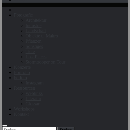
Fotografie
Architektur
Industrie
Landschaft
Objekte u. Makro
Pflanzen
Sonstiges
Tiere
Lost Places
Stormtrooper on Tour
Konzerte
Portfolio
bd.foto
Instagram
Ressourcen
Weblinks
Literatur
Glossar
Workshops
Kontakt
Suchen