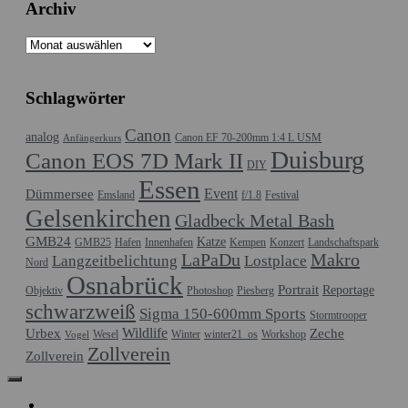
Archiv
Archiv
Schlagwörter
Canon
analog
Canon EF 70-200mm 1:4 L USM
Anfängerkurs
Duisburg
Canon EOS 7D Mark II
DIY
Essen
Event
Dümmersee
Emsland
f/1.8
Festival
Gelsenkirchen
Gladbeck Metal Bash
GMB24
Katze
GMB25
Hafen
Innenhafen
Kempen
Konzert
Landschaftspark
LaPaDu
Makro
Langzeitbelichtung
Lostplace
Nord
Osnabrück
Portrait
Reportage
Objektiv
Photoshop
Piesberg
schwarzweiß
Sigma 150-600mm Sports
Stormtrooper
Wildlife
Urbex
Zeche
Wesel
Winter
winter21_os
Workshop
Vogel
Zollverein
Zollverein