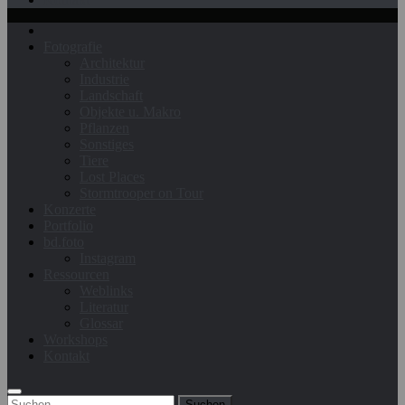
Fotografie
Architektur
Industrie
Landschaft
Objekte u. Makro
Pflanzen
Sonstiges
Tiere
Lost Places
Stormtrooper on Tour
Konzerte
Portfolio
bd.foto
Instagram
Ressourcen
Weblinks
Literatur
Glossar
Workshops
Kontakt
Suchen