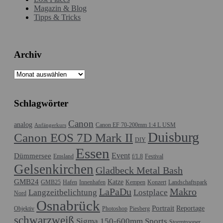
Magazin & Blog
Tipps & Tricks
Archiv
Archiv
Schlagwörter
Canon
analog
Canon EF 70-200mm 1:4 L USM
Anfängerkurs
Duisburg
Canon EOS 7D Mark II
DIY
Essen
Event
Dümmersee
Emsland
f/1.8
Festival
Gelsenkirchen
Gladbeck Metal Bash
GMB24
Katze
GMB25
Hafen
Innenhafen
Kempen
Konzert
Landschaftspark
LaPaDu
Makro
Langzeitbelichtung
Lostplace
Nord
Osnabrück
Portrait
Reportage
Objektiv
Photoshop
Piesberg
schwarzweiß
Sigma 150-600mm Sports
Stormtrooper