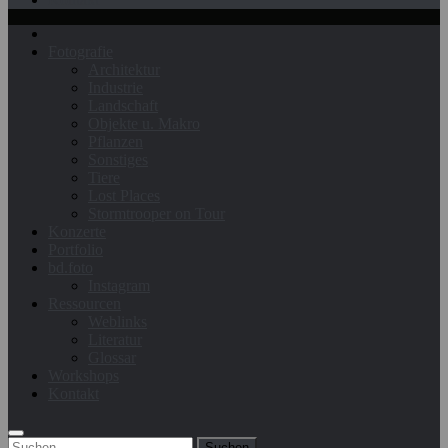
Fotografie
Architektur
Industrie
Landschaft
Objekte u. Makro
Pflanzen
Sonstiges
Tiere
Lost Places
Stormtrooper on Tour
Konzerte
Portfolio
bd.foto
Instagram
Ressourcen
Weblinks
Literatur
Glossar
Workshops
Kontakt
Suchen