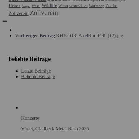
Wildlife
Urbex
Zeche
Wesel
Winter
winter21_os
Workshop
Vogel
Zollverein
Zollverein
Vorheriger Beitrag
RHF2018_AxelRudiPell_(12).jpg
beliebte Beiträge
Letzte Beiträge
Beliebte Beiträge
Konzerte
Violet, Gladbeck Metal Bash 2025