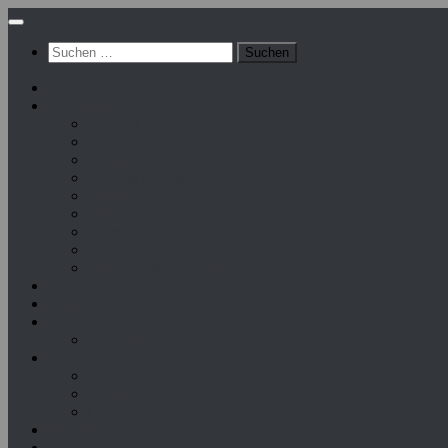
Zum
Inhalt
Suchen
springen
nach:
Fotografie
Architektur
Industrie
Landschaft
Objekte u. Makro
Pflanzen
Sonstiges
Tiere
Lost Places
Stormtrooper on Tour
Konzerte
Portfolio
bd.foto
Instagram
Ressourcen
Weblinks
Literatur
Glossar
Workshops
Kontakt