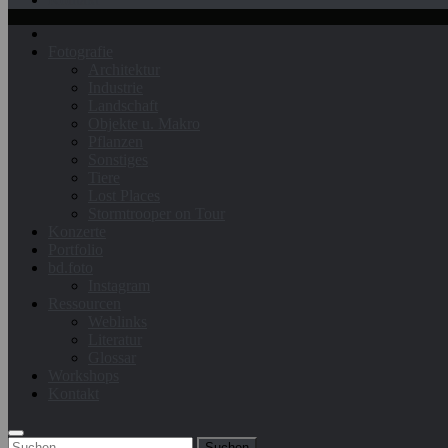
Fotografie
Architektur
Industrie
Landschaft
Objekte u. Makro
Pflanzen
Sonstiges
Tiere
Lost Places
Stormtrooper on Tour
Konzerte
Portfolio
bd.foto
Instagram
Ressourcen
Weblinks
Literatur
Glossar
Workshops
Kontakt
Suchen