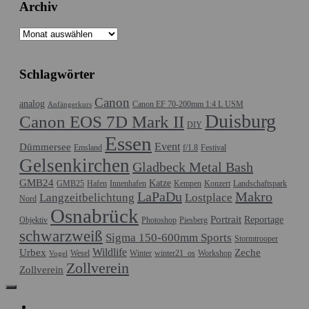
Archiv
Archiv
Schlagwörter
Canon
analog
Canon EF 70-200mm 1:4 L USM
Anfängerkurs
Duisburg
Canon EOS 7D Mark II
DIY
Essen
Event
Dümmersee
Emsland
f/1.8
Festival
Gelsenkirchen
Gladbeck Metal Bash
GMB24
Katze
GMB25
Hafen
Innenhafen
Kempen
Konzert
Landschaftspark
LaPaDu
Makro
Langzeitbelichtung
Lostplace
Nord
Osnabrück
Portrait
Reportage
Objektiv
Photoshop
Piesberg
schwarzweiß
Sigma 150-600mm Sports
Stormtrooper
Wildlife
Urbex
Zeche
Wesel
Winter
winter21_os
Workshop
Vogel
Zollverein
Zollverein