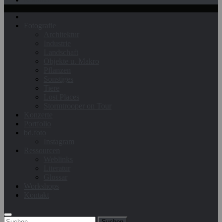
Fotografie
Architektur
Industrie
Landschaft
Objekte u. Makro
Pflanzen
Sonstiges
Tiere
Lost Places
Stormtrooper on Tour
Konzerte
Portfolio
bd.foto
Instagram
Ressourcen
Weblinks
Literatur
Glossar
Workshops
Kontakt
Suchen