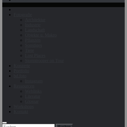
Fotografie
Architektur
Industrie
Landschaft
Objekte u. Makro
Pflanzen
Sonstiges
Tiere
Lost Places
Stormtrooper on Tour
Konzerte
Portfolio
bd.foto
Instagram
Ressourcen
Weblinks
Literatur
Glossar
Workshops
Kontakt
Suchen