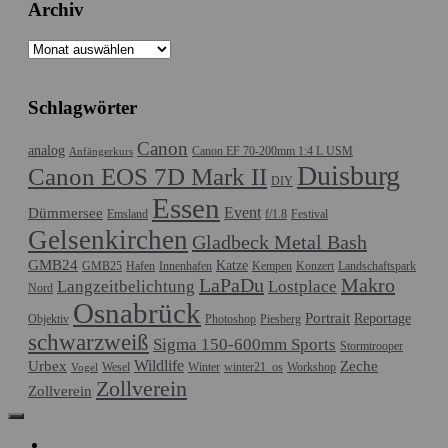
Archiv
Archiv
Schlagwörter
Canon
analog
Canon EF 70-200mm 1:4 L USM
Anfängerkurs
Duisburg
Canon EOS 7D Mark II
DIY
Essen
Event
Dümmersee
Emsland
f/1.8
Festival
Gelsenkirchen
Gladbeck Metal Bash
GMB24
Katze
GMB25
Hafen
Innenhafen
Kempen
Konzert
Landschaftspark
LaPaDu
Makro
Langzeitbelichtung
Lostplace
Nord
Osnabrück
Portrait
Reportage
Objektiv
Photoshop
Piesberg
schwarzweiß
Sigma 150-600mm Sports
Stormtrooper
Wildlife
Urbex
Zeche
Wesel
Winter
winter21_os
Workshop
Vogel
Zollverein
Zollverein