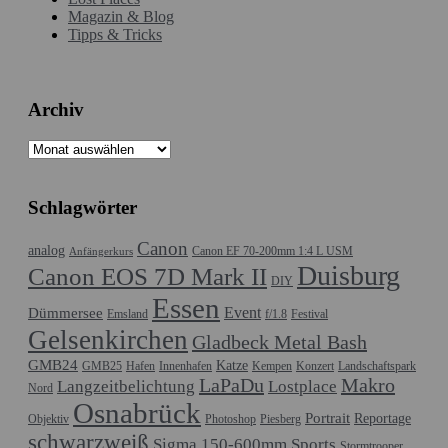
Magazin & Blog
Tipps & Tricks
Archiv
Archiv
Schlagwörter
Canon
analog
Canon EF 70-200mm 1:4 L USM
Anfängerkurs
Duisburg
Canon EOS 7D Mark II
DIY
Essen
Event
Dümmersee
Emsland
f/1.8
Festival
Gelsenkirchen
Gladbeck Metal Bash
GMB24
Katze
GMB25
Hafen
Innenhafen
Kempen
Konzert
Landschaftspark
LaPaDu
Makro
Langzeitbelichtung
Lostplace
Nord
Osnabrück
Portrait
Reportage
Objektiv
Photoshop
Piesberg
schwarzweiß
Sigma 150-600mm Sports
Stormtrooper