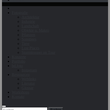
Fotografie
Architektur
Industrie
Landschaft
Objekte u. Makro
Pflanzen
Sonstiges
Tiere
Lost Places
Stormtrooper on Tour
Konzerte
Portfolio
bd.foto
Instagram
Ressourcen
Weblinks
Literatur
Glossar
Workshops
Kontakt
Suchen