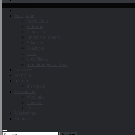
Fotografie
Architektur
Industrie
Landschaft
Objekte u. Makro
Pflanzen
Sonstiges
Tiere
Lost Places
Stormtrooper on Tour
Konzerte
Portfolio
bd.foto
Instagram
Ressourcen
Weblinks
Literatur
Glossar
Workshops
Kontakt
Suchen