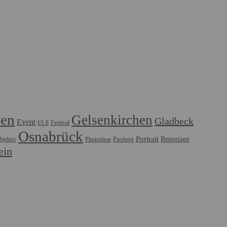
sen
Gelsenkirchen
Gladbeck
Event
f/1.8
Festival
Osnabrück
Portrait
Reportage
bjektiv
Photoshop
Piesberg
ein