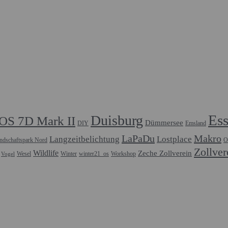
Es
Duisburg
OS 7D Mark II
Dümmersee
DIY
Emsland
LaPaDu
Makro
Langzeitbelichtung
Lostplace
ndschaftspark Nord
O
Zollver
Wildlife
Zeche Zollverein
Wesel
Winter
winter21_os
Workshop
Vogel