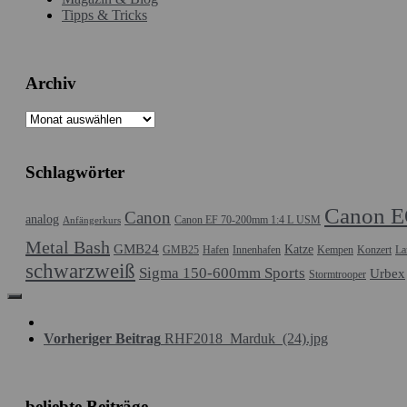
Tipps & Tricks
Archiv
Archiv
Schlagwörter
Canon E
Canon
analog
Canon EF 70-200mm 1:4 L USM
Anfängerkurs
Metal Bash
GMB24
Katze
GMB25
Hafen
Innenhafen
Kempen
Konzert
La
schwarzweiß
Sigma 150-600mm Sports
Urbex
Stormtrooper
Vorheriger Beitrag
RHF2018_Marduk_(24).jpg
beliebte Beiträge