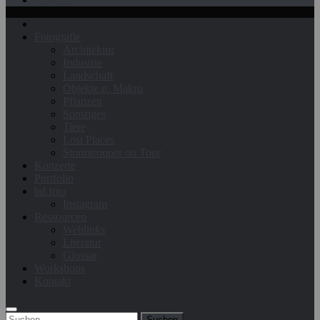
Fotografie
Architektur
Industrie
Landschaft
Objekte u. Makro
Pflanzen
Sonstiges
Tiere
Lost Places
Stormtrooper on Tour
Konzerte
Portfolio
bd.foto
Instagram
Ressourcen
Weblinks
Literatur
Glossar
Workshops
Kontakt
Suchen