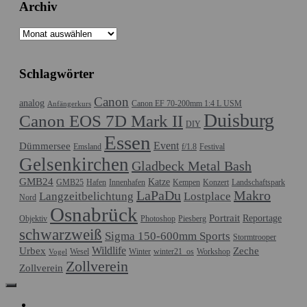
Archiv
Archiv
Schlagwörter
Canon
analog
Canon EF 70-200mm 1:4 L USM
Anfängerkurs
Duisburg
Canon EOS 7D Mark II
DIY
Essen
Event
Dümmersee
Emsland
f/1.8
Festival
Gelsenkirchen
Gladbeck Metal Bash
GMB24
Katze
GMB25
Hafen
Innenhafen
Kempen
Konzert
Landschaftspark
LaPaDu
Makro
Langzeitbelichtung
Lostplace
Nord
Osnabrück
Portrait
Reportage
Objektiv
Photoshop
Piesberg
schwarzweiß
Sigma 150-600mm Sports
Stormtrooper
Wildlife
Urbex
Zeche
Wesel
Winter
winter21_os
Workshop
Vogel
Zollverein
Zollverein