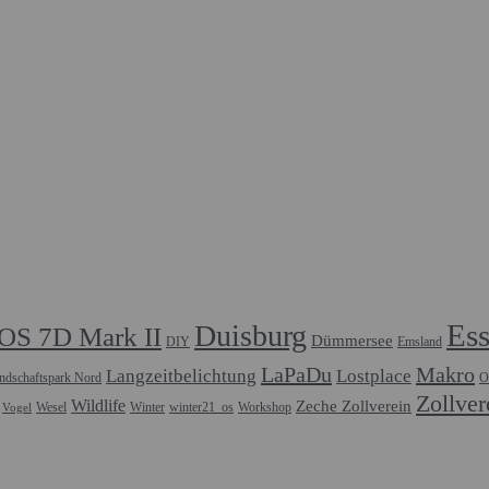
Es
Duisburg
OS 7D Mark II
Dümmersee
DIY
Emsland
LaPaDu
Makro
Langzeitbelichtung
Lostplace
ndschaftspark Nord
O
Zollver
Wildlife
Zeche Zollverein
Wesel
Winter
winter21_os
Workshop
Vogel