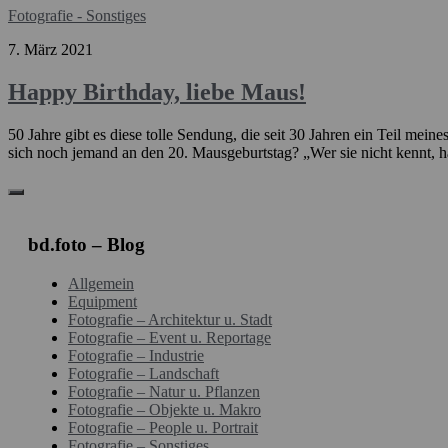
Fotografie - Sonstiges
7. März 2021
Happy Birthday, liebe Maus!
50 Jahre gibt es diese tolle Sendung, die seit 30 Jahren ein Teil mei
sich noch jemand an den 20. Mausgeburtstag? „Wer sie nicht kennt, 
bd.foto – Blog
Allgemein
Equipment
Fotografie – Architektur u. Stadt
Fotografie – Event u. Reportage
Fotografie – Industrie
Fotografie – Landschaft
Fotografie – Natur u. Pflanzen
Fotografie – Objekte u. Makro
Fotografie – People u. Portrait
Fotografie – Sonstiges