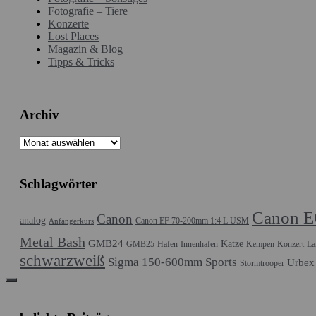
Fotografie – Tiere
Konzerte
Lost Places
Magazin & Blog
Tipps & Tricks
Archiv
Archiv
Schlagwörter
Canon E
Canon
analog
Canon EF 70-200mm 1:4 L USM
Anfängerkurs
Metal Bash
GMB24
Katze
GMB25
Hafen
Innenhafen
Kempen
Konzert
La
schwarzweiß
Sigma 150-600mm Sports
Urbex
Stormtrooper