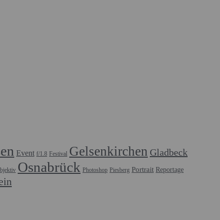
sen
Gelsenkirchen
Gladbeck
Event
f/1.8
Festival
Osnabrück
Portrait
Reportage
bjektiv
Photoshop
Piesberg
ein