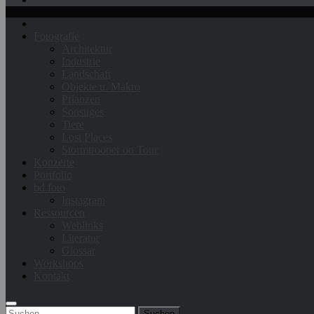
Fotografie
Architektur
Industrie
Landschaft
Objekte u. Makro
Pflanzen
Sonstiges
Tiere
Lost Places
Stormtrooper on Tour
Konzerte
Portfolio
bd.foto
Instagram
Ressourcen
Weblinks
Literatur
Glossar
Workshops
Kontakt
Suchen