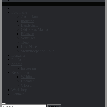
Fotografie
Architektur
Industrie
Landschaft
Objekte u. Makro
Pflanzen
Sonstiges
Tiere
Lost Places
Stormtrooper on Tour
Konzerte
Portfolio
bd.foto
Instagram
Ressourcen
Weblinks
Literatur
Glossar
Workshops
Kontakt
Suchen