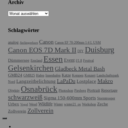
Archiv
Archiv
Schlagwörter
Canon
analog
Canon EF 70-200mm 1:4 L USM
Anfängerkurs
Duisburg
Canon EOS 7D Mark II
DIY
Essen
Event
Dümmersee
Emsland
f/1.8
Festival
Gelsenkirchen
Gladbeck Metal Bash
GMB24
Katze
GMB25
Hafen
Innenhafen
Kempen
Konzert
Landschaftspark
LaPaDu
Makro
Langzeitbelichtung
Lostplace
Nord
Osnabrück
Portrait
Reportage
Objektiv
Photoshop
Piesberg
schwarzweiß
Sigma 150-600mm Sports
Stormtrooper
Wildlife
Urbex
Zeche
Wesel
Winter
winter21_os
Workshop
Vogel
Zollverein
Zollverein