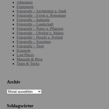
Allgemein
Equipment
Fotografie – Architektur u. Stadt
Fotografie – Event u. Reportage
Fotografie – Industrie
Fotografie – Landschaft
Fotografie – Natur u. Pflanzen
Fotografie – Objekte u. Makro
Fotografie – People u. Portrait
Fotografie – Sonstiges
Fotografie – Tiere
Konzerte
Lost Places
Magazin & Blog
Tipps & Tricks
Archiv
Archiv
Schlagwörter