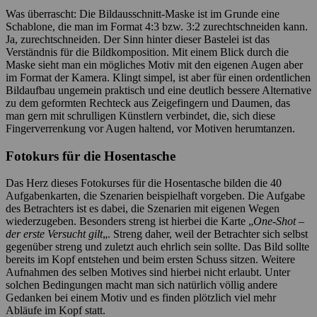
Was überrascht: Die Bildausschnitt-Maske ist im Grunde eine
Schablone, die man im Format 4:3 bzw. 3:2 zurechtschneiden kann.
Ja, zurechtschneiden. Der Sinn hinter dieser Bastelei ist das
Verständnis für die Bildkomposition. Mit einem Blick durch die
Maske sieht man ein mögliches Motiv mit den eigenen Augen aber
im Format der Kamera. Klingt simpel, ist aber für einen ordentlichen
Bildaufbau ungemein praktisch und eine deutlich bessere Alternative
zu dem geformten Rechteck aus Zeigefingern und Daumen, das
man gern mit schrulligen Künstlern verbindet, die, sich diese
Fingerverrenkung vor Augen haltend, vor Motiven herumtanzen.
Fotokurs für die Hosentasche
Das Herz dieses Fotokurses für die Hosentasche bilden die 40
Aufgabenkarten, die Szenarien beispielhaft vorgeben. Die Aufgabe
des Betrachters ist es dabei, die Szenarien mit eigenen Wegen
wiederzugeben. Besonders streng ist hierbei die Karte „
One-Shot –
der erste Versucht gilt
„. Streng daher, weil der Betrachter sich selbst
gegenüber streng und zuletzt auch ehrlich sein sollte. Das Bild sollte
bereits im Kopf entstehen und beim ersten Schuss sitzen. Weitere
Aufnahmen des selben Motives sind hierbei nicht erlaubt. Unter
solchen Bedingungen macht man sich natürlich völlig andere
Gedanken bei einem Motiv und es finden plötzlich viel mehr
Abläufe im Kopf statt.