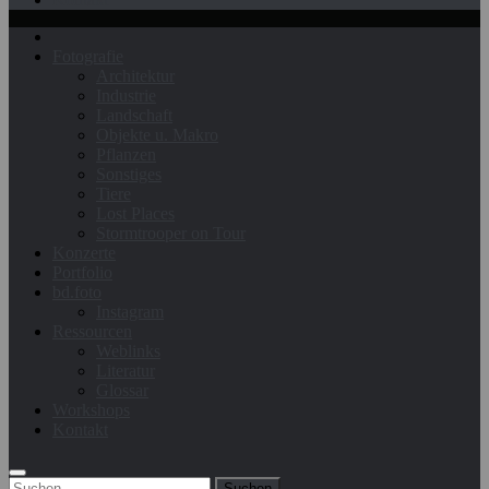
Fotografie
Architektur
Industrie
Landschaft
Objekte u. Makro
Pflanzen
Sonstiges
Tiere
Lost Places
Stormtrooper on Tour
Konzerte
Portfolio
bd.foto
Instagram
Ressourcen
Weblinks
Literatur
Glossar
Workshops
Kontakt
Suchen