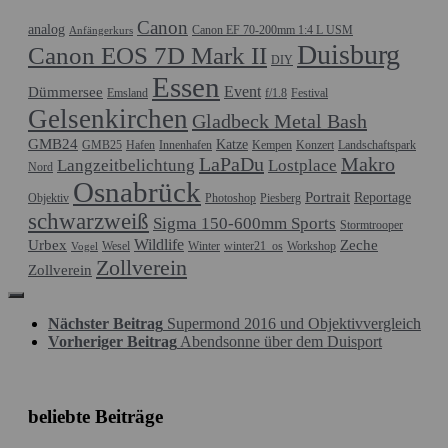
Canon
analog
Canon EF 70-200mm 1:4 L USM
Anfängerkurs
Duisburg
Canon EOS 7D Mark II
DIY
Essen
Event
Dümmersee
Emsland
f/1.8
Festival
Gelsenkirchen
Gladbeck Metal Bash
GMB24
Katze
GMB25
Hafen
Innenhafen
Kempen
Konzert
Landschaftspark
LaPaDu
Makro
Langzeitbelichtung
Lostplace
Nord
Osnabrück
Portrait
Reportage
Objektiv
Photoshop
Piesberg
schwarzweiß
Sigma 150-600mm Sports
Stormtrooper
Wildlife
Urbex
Zeche
Wesel
Winter
winter21_os
Workshop
Vogel
Zollverein
Zollverein
Nächster Beitrag
Supermond 2016 und Objektivvergleich
Vorheriger Beitrag
Abendsonne über dem Duisport
beliebte Beiträge