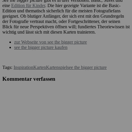
See the bigger picture
gibt es in drei Versionen: Basic, Street und
eine
Edition für Kinder
. Die hier gezeigte Variante ist die Basic-
Edition und thematisch sicherlich für die meisten Fotografiefans
geeignet. Ob blutiger Anfänger, der sich erst mit den Grundregeln
der Fotografie vertraut macht, oder Fortgeschrittener, der seinen
Blick für neue Perspektiven öffnen will; fundiertes Theoriewissen ist
wichtig und lässt sich mit diesen Karten trainieren.
zur Webseite von see the bigger picture
see the bigger picture kaufen
Tags:
Inspiration
Karten
Kartenspiel
see the bigger picture
Kommentar verfassen