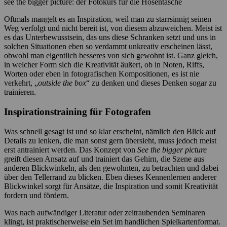
see the bigger picture: der Fotokurs für die Hosentasche
Oftmals mangelt es an Inspiration, weil man zu starrsinnig seinen
Weg verfolgt und nicht bereit ist, von diesem abzuweichen. Meist ist
es das Unterbewusstsein, das uns diese Schranken setzt und uns in
solchen Situationen eben so verdammt unkreativ erscheinen lässt,
obwohl man eigentlich besseres von sich gewohnt ist. Ganz gleich,
in welcher Form sich die Kreativität äußert, ob in Noten, Riffs,
Worten oder eben in fotografischen Kompositionen, es ist nie
verkehrt, „
outside the box
“ zu denken und dieses Denken sogar zu
trainieren.
Inspirationstraining für Fotografen
Was schnell gesagt ist und so klar erscheint, nämlich den Blick auf
Details zu lenken, die man sonst gern übersieht, muss jedoch meist
erst antrainiert werden. Das Konzept von
See the bigger picture
greift diesen Ansatz auf und trainiert das Gehirn, die Szene aus
anderen Blickwinkeln, als den gewohnten, zu betrachten und dabei
über den Tellerrand zu blicken. Eben dieses Kennenlernen anderer
Blickwinkel sorgt für Ansätze, die Inspiration und somit Kreativität
fordern und fördern.
Was nach aufwändiger Literatur oder zeitraubenden Seminaren
klingt, ist praktischerweise ein Set im handlichen Spielkartenformat.