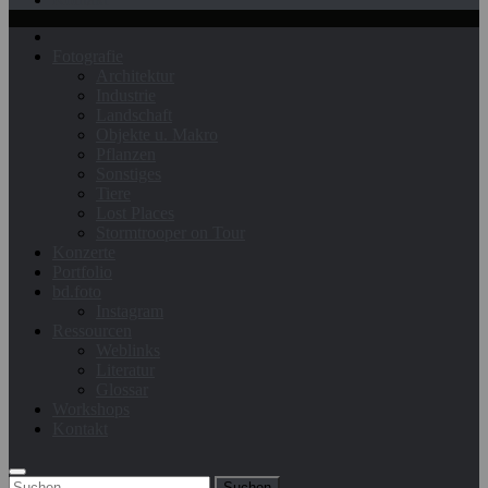
Fotografie
Architektur
Industrie
Landschaft
Objekte u. Makro
Pflanzen
Sonstiges
Tiere
Lost Places
Stormtrooper on Tour
Konzerte
Portfolio
bd.foto
Instagram
Ressourcen
Weblinks
Literatur
Glossar
Workshops
Kontakt
Suchen