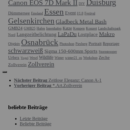
Duisburg
Canon EOS 7D Mark II
DIY
Essen
Event
Dümmersee
Emsland
f/1.8
Festival
Gelsenkirchen
Gladbeck Metal Bash
GMB24
Katze
GMB25
Hafen
Innenhafen
Kempen
Konzert
Landschaftspark
LaPaDu
Makro
Langzeitbelichtung
Lostplace
Nord
Osnabrück
Portrait
Reportage
Objektiv
Photoshop
Piesberg
schwarzweiß
Sigma 150-600mm Sports
Stormtrooper
Wildlife
Urbex
Zeche
Wesel
Winter
winter21_os
Workshop
Vogel
Zollverein
Zollverein
Nächster Beitrag
Zeitlose Eleganz: Canon A-1
Vorheriger Beitrag
*.Art.Zollverein
beliebte Beiträge
Letzte Beiträge
Beliebte Beiträge