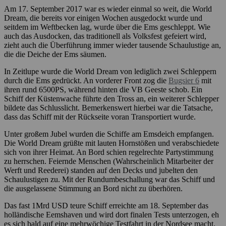
Am 17. September 2017 war es wieder einmal so weit, die World
Dream, die bereits vor einigen Wochen ausgedockt wurde und
seitdem im Weftbecken lag, wurde über die Ems geschleppt. Wie
auch das Ausdocken, das traditionell als Volksfest gefeiert wird,
zieht auch die Überführung immer wieder tausende Schaulustige an,
die die Deiche der Ems säumen.
In Zeitlupe wurde die World Dream von lediglich zwei Schleppern
durch die Ems gedrückt. An vorderer Front zog die
Bugsier 6
mit
ihren rund 6500PS, während hinten die VB Geeste schob. Ein
Schiff der Küstenwache führte den Tross an, ein weiterer Schlepper
bildete das Schlusslicht. Bemerkenswert hierbei war die Tatsache,
dass das Schiff mit der Rückseite voran Transportiert wurde.
Unter großem Jubel wurden die Schiffe am Emsdeich empfangen.
Die World Dream grüßte mit lauten Hornstößen und verabschiedete
sich von ihrer Heimat. An Bord schien regelrechte Partystimmung
zu herrschen. Feiernde Menschen (Wahrscheinlich Mitarbeiter der
Werft und Reederei) standen auf den Decks und jubelten den
Schaulustigen zu. Mit der Rundumbeschallung war das Schiff und
die ausgelassene Stimmung an Bord nicht zu überhören.
Das fast 1Mrd USD teure Schiff erreichte am 18. September das
holländische Eemshaven und wird dort finalen Tests unterzogen, eh
es sich bald auf eine mehrwöchige Testfahrt in der Nordsee macht.