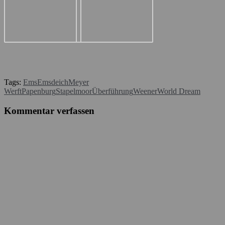
Tags:
Ems
Emsdeich
Meyer
Werft
Papenburg
Stapelmoor
Überführung
Weener
World Dream
Kommentar verfassen