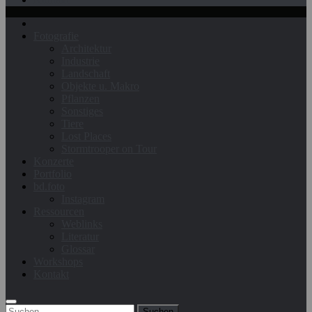
Fotografie
Architektur
Industrie
Landschaft
Objekte u. Makro
Pflanzen
Sonstiges
Tiere
Lost Places
Stormtrooper on Tour
Konzerte
Portfolio
bd.foto
Instagram
Ressourcen
Weblinks
Literatur
Glossar
Workshops
Kontakt
Suchen