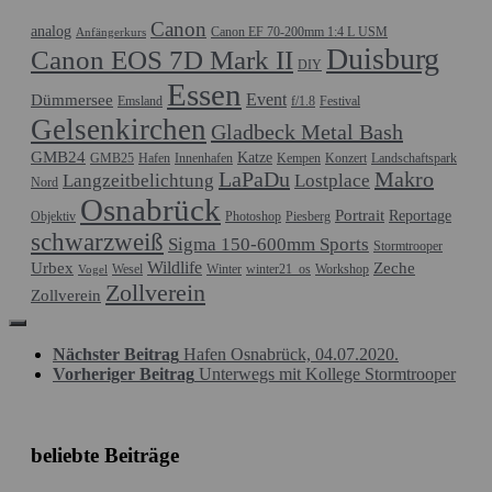
Canon
analog
Canon EF 70-200mm 1:4 L USM
Anfängerkurs
Duisburg
Canon EOS 7D Mark II
DIY
Essen
Event
Dümmersee
Emsland
f/1.8
Festival
Gelsenkirchen
Gladbeck Metal Bash
GMB24
Katze
GMB25
Hafen
Innenhafen
Kempen
Konzert
Landschaftspark
LaPaDu
Makro
Langzeitbelichtung
Lostplace
Nord
Osnabrück
Portrait
Reportage
Objektiv
Photoshop
Piesberg
schwarzweiß
Sigma 150-600mm Sports
Stormtrooper
Wildlife
Urbex
Zeche
Wesel
Winter
winter21_os
Workshop
Vogel
Zollverein
Zollverein
Nächster Beitrag
Hafen Osnabrück, 04.07.2020.
Vorheriger Beitrag
Unterwegs mit Kollege Stormtrooper
beliebte Beiträge