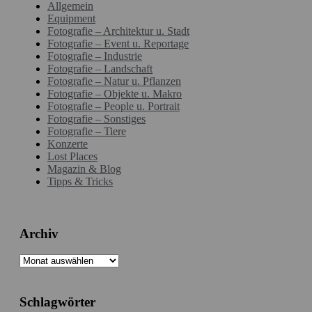
Allgemein
Equipment
Fotografie – Architektur u. Stadt
Fotografie – Event u. Reportage
Fotografie – Industrie
Fotografie – Landschaft
Fotografie – Natur u. Pflanzen
Fotografie – Objekte u. Makro
Fotografie – People u. Portrait
Fotografie – Sonstiges
Fotografie – Tiere
Konzerte
Lost Places
Magazin & Blog
Tipps & Tricks
Archiv
Archiv
Schlagwörter