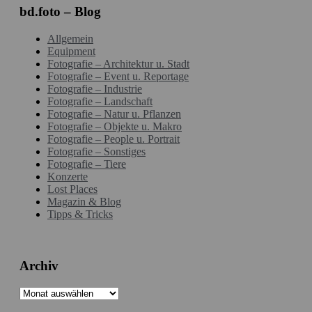
bd.foto – Blog
Allgemein
Equipment
Fotografie – Architektur u. Stadt
Fotografie – Event u. Reportage
Fotografie – Industrie
Fotografie – Landschaft
Fotografie – Natur u. Pflanzen
Fotografie – Objekte u. Makro
Fotografie – People u. Portrait
Fotografie – Sonstiges
Fotografie – Tiere
Konzerte
Lost Places
Magazin & Blog
Tipps & Tricks
Archiv
Archiv