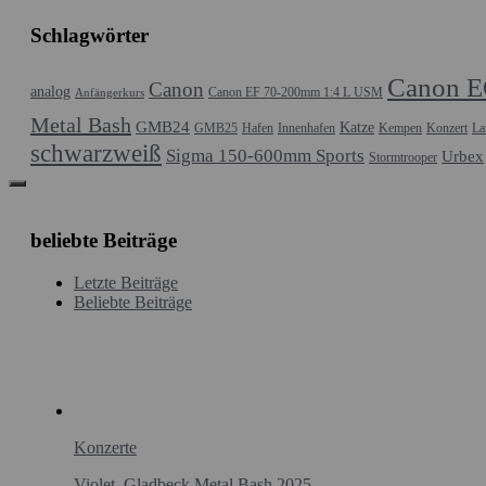
Schlagwörter
Canon E
Canon
analog
Canon EF 70-200mm 1:4 L USM
Anfängerkurs
Metal Bash
GMB24
Katze
GMB25
Hafen
Innenhafen
Kempen
Konzert
La
schwarzweiß
Sigma 150-600mm Sports
Urbex
Stormtrooper
beliebte Beiträge
Letzte Beiträge
Beliebte Beiträge
Konzerte
Violet, Gladbeck Metal Bash 2025