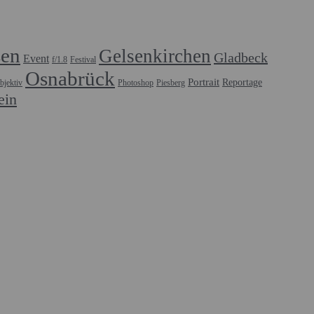
sen
Gelsenkirchen
Gladbeck
Event
f/1.8
Festival
Osnabrück
Portrait
Reportage
bjektiv
Photoshop
Piesberg
ein