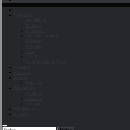
Fotografie
Architektur
Industrie
Landschaft
Objekte u. Makro
Pflanzen
Sonstiges
Tiere
Lost Places
Stormtrooper on Tour
Konzerte
Portfolio
bd.foto
Instagram
Ressourcen
Weblinks
Literatur
Glossar
Workshops
Kontakt
Suchen