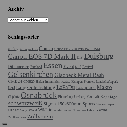
Archiv
Archiv
Schlagwörter
Canon
analog
Canon EF 70-200mm 1:4 L USM
Anfängerkurs
Duisburg
Canon EOS 7D Mark II
DIY
Essen
Event
Dümmersee
Emsland
f/1.8
Festival
Gelsenkirchen
Gladbeck Metal Bash
GMB24
Katze
GMB25
Hafen
Innenhafen
Kempen
Konzert
Landschaftspark
LaPaDu
Makro
Langzeitbelichtung
Lostplace
Nord
Osnabrück
Portrait
Reportage
Objektiv
Photoshop
Piesberg
schwarzweiß
Sigma 150-600mm Sports
Stormtrooper
Wildlife
Urbex
Zeche
Wesel
Winter
winter21_os
Workshop
Vogel
Zollverein
Zollverein