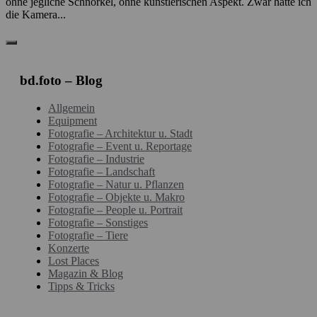
ohne jegliche Schnörkel, ohne künstlerischen Aspekt. Zwar hatte ich
die Kamera...
bd.foto – Blog
Allgemein
Equipment
Fotografie – Architektur u. Stadt
Fotografie – Event u. Reportage
Fotografie – Industrie
Fotografie – Landschaft
Fotografie – Natur u. Pflanzen
Fotografie – Objekte u. Makro
Fotografie – People u. Portrait
Fotografie – Sonstiges
Fotografie – Tiere
Konzerte
Lost Places
Magazin & Blog
Tipps & Tricks