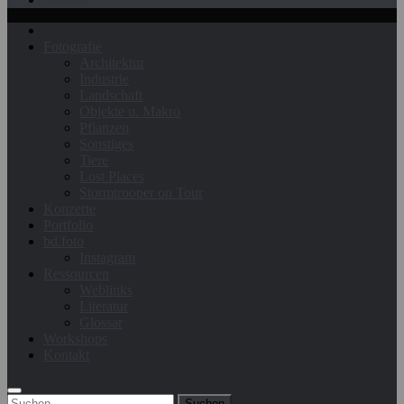
Fotografie
Architektur
Industrie
Landschaft
Objekte u. Makro
Pflanzen
Sonstiges
Tiere
Lost Places
Stormtrooper on Tour
Konzerte
Portfolio
bd.foto
Instagram
Ressourcen
Weblinks
Literatur
Glossar
Workshops
Kontakt
Suchen