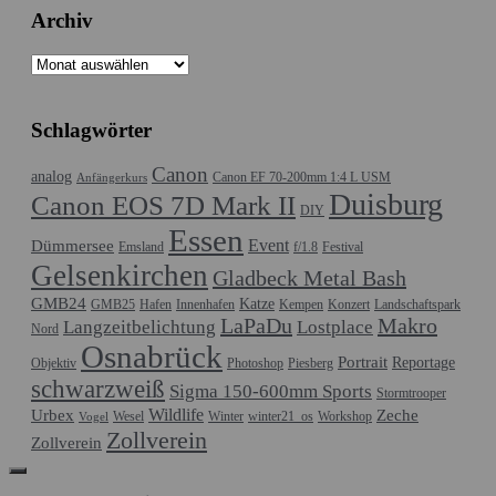
Archiv
Archiv
Schlagwörter
Canon
analog
Canon EF 70-200mm 1:4 L USM
Anfängerkurs
Duisburg
Canon EOS 7D Mark II
DIY
Essen
Event
Dümmersee
Emsland
f/1.8
Festival
Gelsenkirchen
Gladbeck Metal Bash
GMB24
Katze
GMB25
Hafen
Innenhafen
Kempen
Konzert
Landschaftspark
LaPaDu
Makro
Langzeitbelichtung
Lostplace
Nord
Osnabrück
Portrait
Reportage
Objektiv
Photoshop
Piesberg
schwarzweiß
Sigma 150-600mm Sports
Stormtrooper
Wildlife
Urbex
Zeche
Wesel
Winter
winter21_os
Workshop
Vogel
Zollverein
Zollverein