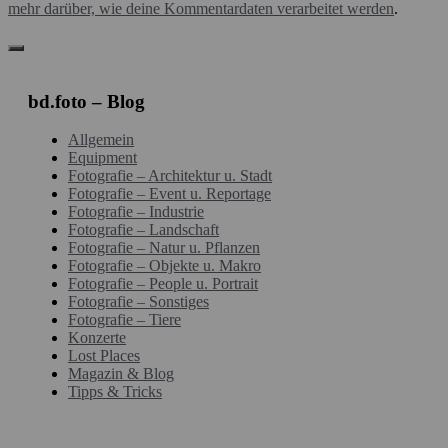
mehr darüber, wie deine Kommentardaten verarbeitet werden
.
bd.foto – Blog
Allgemein
Equipment
Fotografie – Architektur u. Stadt
Fotografie – Event u. Reportage
Fotografie – Industrie
Fotografie – Landschaft
Fotografie – Natur u. Pflanzen
Fotografie – Objekte u. Makro
Fotografie – People u. Portrait
Fotografie – Sonstiges
Fotografie – Tiere
Konzerte
Lost Places
Magazin & Blog
Tipps & Tricks