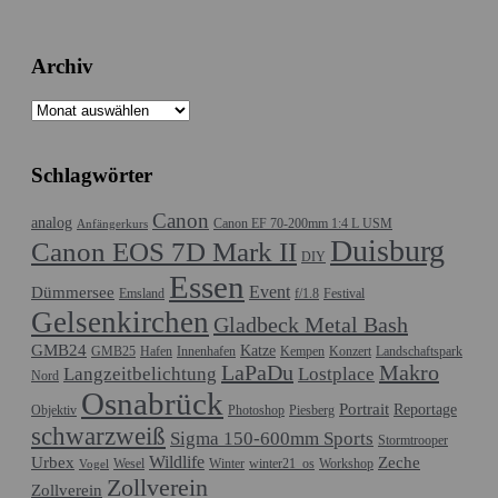
Archiv
Archiv
Schlagwörter
Canon
analog
Canon EF 70-200mm 1:4 L USM
Anfängerkurs
Duisburg
Canon EOS 7D Mark II
DIY
Essen
Event
Dümmersee
Emsland
f/1.8
Festival
Gelsenkirchen
Gladbeck Metal Bash
GMB24
Katze
GMB25
Hafen
Innenhafen
Kempen
Konzert
Landschaftspark
LaPaDu
Makro
Langzeitbelichtung
Lostplace
Nord
Osnabrück
Portrait
Reportage
Objektiv
Photoshop
Piesberg
schwarzweiß
Sigma 150-600mm Sports
Stormtrooper
Wildlife
Urbex
Zeche
Wesel
Winter
winter21_os
Workshop
Vogel
Zollverein
Zollverein