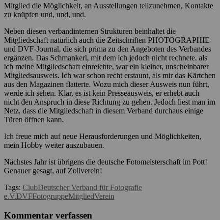
Mitglied die Möglichkeit, an Ausstellungen teilzunehmen, Kontakte
zu knüpfen und, und, und.
Neben diesen verbandinternen Strukturen beinhaltet die
Mitgliedschaft natürlich auch die Zeitschriften PHOTOGRAPHIE
und DVF-Journal, die sich prima zu den Angeboten des Verbandes
ergänzen. Das Schmankerl, mit dem ich jedoch nicht rechnete, als
ich meine Mitgliedschaft einreichte, war ein kleiner, unscheinbarer
Mitgliedsausweis. Ich war schon recht erstaunt, als mir das Kärtchen
aus den Magazinen flatterte. Wozu mich dieser Ausweis nun führt,
werde ich sehen. Klar, es ist kein Presseausweis, er erhebt auch
nicht den Anspruch in diese Richtung zu gehen. Jedoch liest man im
Netz, dass die Mitgliedschaft in diesem Verband durchaus einige
Türen öffnen kann.
Ich freue mich auf neue Herausforderungen und Möglichkeiten,
mein Hobby weiter auszubauen.
Nächstes Jahr ist übrigens die deutsche Fotomeisterschaft im Pott!
Genauer gesagt, auf Zollverein!
Tags:
Club
Deutscher Verband für Fotografie
e.V.
DVF
Fotogruppe
Mitglied
Verein
Kommentar verfassen