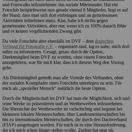
und Fotowalks teilzunehmen: das soziale Miteinander. Hat ein
Fotoclub beispielsweise nun gerade einmal 8 Mitglieder, liegt es auf
der Hand, dass man sich dort einbringen und an gemeinsamen
Aktivitäten teilnehmen muss. Klar, habe ich nichts gegen
gemeinsame Aktivitäten, aber nur, wenn ich zu 100% danach fühle
und es keinen verpflichtenden Zwang gibt.
Da viele Fotoclubs aber ebenfalls im DVF – dem
deutschen
Verband für Fotografie e.V.
– organisiert sind, lag es nahe, mich dort
näher zu informieren. Gesagt, getan: durch die Option,
Direktmitglied beim DVF zu werden, ohne einem Fotoclub
anzugehören, war für mich klar, dass ich diesem Weg den Vorzug
gebe.
Als Direktmitglied genießt man alle Vorteile des Verbandes, ohne
der sozialen Krampfader eines Fotoclubs unterlegen zu sein. Für
mich als „spezieller Mensch“ natürlich die beste Option.
Durch die Mitgliedschaft im DVF hat man die Möglichkeit, sich und
seine Werke zu präsentieren und an Wettbewerben teilzunehmen.
Die Hierarchie der Wettbewerbe ist vielschichtig und beginnt bei
kleineren lokalen Meisterschaften, über Landesmeisterschaften bis
hin zu internationalen Meisterschaften, die durch den Dachverband
(FIAP) ausgetragen werden. Für mich ist es eine Herausforderung,
der ich mich schon länger stellen wollte. Zudem hat man als