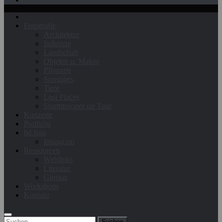
Fotografie
Architektur
Industrie
Landschaft
Objekte u. Makro
Pflanzen
Sonstiges
Tiere
Lost Places
Stormtrooper on Tour
Konzerte
Portfolio
bd.foto
Instagram
Ressourcen
Weblinks
Literatur
Glossar
Workshops
Kontakt
Suchen