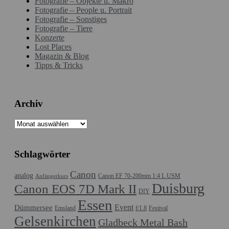
Fotografie – Objekte u. Makro
Fotografie – People u. Portrait
Fotografie – Sonstiges
Fotografie – Tiere
Konzerte
Lost Places
Magazin & Blog
Tipps & Tricks
Archiv
Archiv
Schlagwörter
Canon
analog
Canon EF 70-200mm 1:4 L USM
Anfängerkurs
Duisburg
Canon EOS 7D Mark II
DIY
Essen
Event
Dümmersee
Emsland
f/1.8
Festival
Gelsenkirchen
Gladbeck Metal Bash