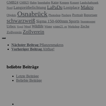
GMB24
Katze
GMB25
Hafen
Innenhafen
Kempen
Konzert
Landschaftspark
LaPaDu
Makro
Langzeitbelichtung
Lostplace
Nord
Osnabrück
Portrait
Reportage
Objektiv
Photoshop
Piesberg
schwarzweiß
Sigma 150-600mm Sports
Stormtrooper
Wildlife
Urbex
Zeche
Wesel
Winter
winter21_os
Workshop
Vogel
Zollverein
Zollverein
Nächster Beitrag
Pflanzenmakros
Vorheriger Beitrag
Abflug!
beliebte Beiträge
Letzte Beiträge
Beliebte Beiträge