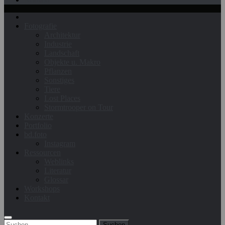
Fotografie
Architektur
Industrie
Landschaft
Objekte u. Makro
Pflanzen
Sonstiges
Tiere
Lost Places
Stormtrooper on Tour
Konzerte
Portfolio
bd.foto
Instagram
Ressourcen
Weblinks
Literatur
Glossar
Workshops
Kontakt
Suchen