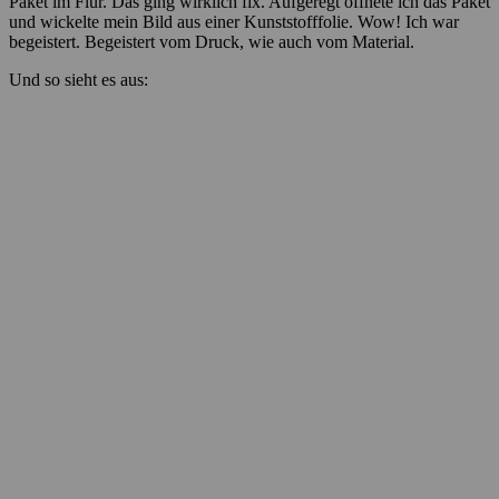
Paket im Flur. Das ging wirklich fix. Aufgeregt öffnete ich das Paket
und wickelte mein Bild aus einer Kunststofffolie. Wow! Ich war
begeistert. Begeistert vom Druck, wie auch vom Material.
Und so sieht es aus: