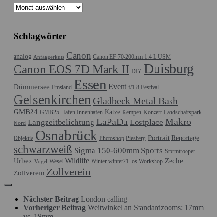
Archiv
Schlagwörter
Canon
analog
Canon EF 70-200mm 1:4 L USM
Anfängerkurs
Duisburg
Canon EOS 7D Mark II
DIY
Essen
Event
Dümmersee
Emsland
f/1.8
Festival
Gelsenkirchen
Gladbeck Metal Bash
GMB24
Katze
GMB25
Hafen
Innenhafen
Kempen
Konzert
Landschaftspark
LaPaDu
Makro
Langzeitbelichtung
Lostplace
Nord
Osnabrück
Portrait
Reportage
Objektiv
Photoshop
Piesberg
schwarzweiß
Sigma 150-600mm Sports
Stormtrooper
Wildlife
Urbex
Zeche
Wesel
Winter
winter21_os
Workshop
Vogel
Zollverein
Zollverein
Nächster Beitrag
London calling
Vorheriger Beitrag
Weitwinkel an Standardzooms: 17mm
vs. 18mm