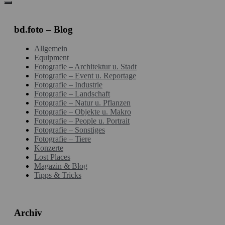
bd.foto – Blog
Allgemein
Equipment
Fotografie – Architektur u. Stadt
Fotografie – Event u. Reportage
Fotografie – Industrie
Fotografie – Landschaft
Fotografie – Natur u. Pflanzen
Fotografie – Objekte u. Makro
Fotografie – People u. Portrait
Fotografie – Sonstiges
Fotografie – Tiere
Konzerte
Lost Places
Magazin & Blog
Tipps & Tricks
Archiv