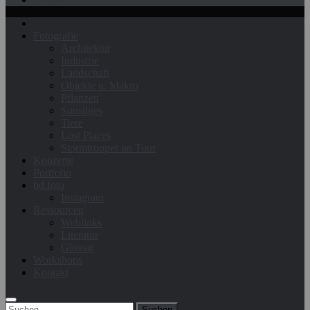
Fotografie
Architektur
Industrie
Landschaft
Objekte u. Makro
Pflanzen
Sonstiges
Tiere
Lost Places
Stormtrooper on Tour
Konzerte
Portfolio
bd.foto
Instagram
Ressourcen
Weblinks
Literatur
Glossar
Workshops
Kontakt
Suchen