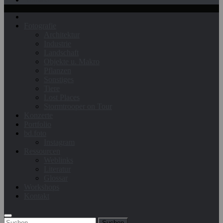
Fotografie
Architektur
Industrie
Landschaft
Objekte u. Makro
Pflanzen
Sonstiges
Tiere
Lost Places
Stormtrooper on Tour
Konzerte
Portfolio
bd.foto
Instagram
Ressourcen
Weblinks
Literatur
Glossar
Workshops
Kontakt
Suchen