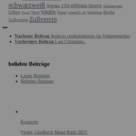
schwarzweiß
Sigma 150-600mm Sports
Stormtrooper
Wildlife
Urbex
Zeche
Wesel
Winter
winter21_os
Workshop
Vogel
Zollverein
Zollverein
Nächster Beitrag
Senecio cephalophorus im Vintagemodus
Vorheriger Beitrag
Last Christmas..
beliebte Beiträge
Letzte Beiträge
Beliebte Beiträge
Konzerte
Violet, Gladbeck Metal Bash 2025