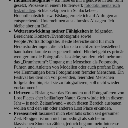
Industriefotografie
– Ich habe es mir irgendwie in den Sinn
gesetzt, Prozesse in einem Hüttenwerk
fotodokumentarisch
festzuhalten
. Schlackekippen im Schlackebeet,
Hochofenabstich usw. Bislang erntete ich auf Anfragen an
entsprechende Unternehmen ausnahmslos Absagen. Ich
bleibe aber am Ball.
Weiterentwicklung meiner Fähigkeiten
in folgenden
Bereichen: Konzert-/Eventfotografie sowie
People-/Portraitfotografie. Beide Bereiche sind für mich
Herausforderungen, die ich bis dato nicht zufriedenstellend
handhaben konnte oder generell mied. Hierbei geht es primär
weniger um die Fotografie als solche, sondern viel mehr um
das „Drumherum“: Umgang mit Menschen als Fotomotiv,
Führen und Anleiten von Modellen oder auch profane Dinge,
wie Hemmungen beim Fotografieren fremder Menschen. Ein
Festival bei dem ich vor posenden, feiernden Menschen
fortgelaufen bin, statt sie zu fotografieren, soll nicht wieder
vorkommen!
Urbexen
– Bislang war das Erkunden und Fotografieren von
Lost Places eher beiläufiger Natur. Gern würde ich in diesem
Jahr – je nach Zeitaufwand – auch diesen Bereich ausbauen
wollen und den ein oder anderen Lost Place erkunden.
Pressearbeit
fasziniert mich ebenfalls schon seit geraumer
Zeit. Bloggen ist nun nicht unbedingt als solche im
klassischen Sinne zu zählen, jedoch begann mein Interesse