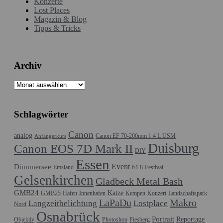
Konzerte
Lost Places
Magazin & Blog
Tipps & Tricks
Archiv
Archiv
Schlagwörter
Canon
analog
Canon EF 70-200mm 1:4 L USM
Anfängerkurs
Duisburg
Canon EOS 7D Mark II
DIY
Essen
Event
Dümmersee
Emsland
f/1.8
Festival
Gelsenkirchen
Gladbeck Metal Bash
GMB24
Katze
GMB25
Hafen
Innenhafen
Kempen
Konzert
Landschaftspark
LaPaDu
Makro
Langzeitbelichtung
Lostplace
Nord
Osnabrück
Portrait
Reportage
Objektiv
Photoshop
Piesberg