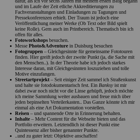
dafür, als ich vor sechs Jahren mit meinem ersten Blog begann
und im Laufe der Zeit etliche Akkreditierungen zu
Fachveranstaltungen und Einladungen zu Tagungen und
Pressekonferenzen erhielt. Der Traum ist jedoch eine
Veröffentlichung meiner Werke (Ob Text oder Bild spielt
keine Rolle). Gern auch im Printbereich. Thematisch bin ich
offen für alles.
Fotoworkshops
besuchen.
Messe
Photo&Adventure
in Duisburg besuchen
Fotogruppen
– Gleichgesinnte für gemeinsame Fototouren
finden. Hier greift jedoch der zweite Punkt (ja, die Sache mit
den Menschen..). In der Theorie habe ich jedoch starkes
Interesse daran, mit Gleichgesinnten loszuziehen und tolle
Motive einzufangen.
Streetartprojekt
– Seit einiger Zeit sammel ich Straßenkunst
und halte sie fotodokumentarisch fest. Ein
Banksy
ist mir
dabei zwar noch nicht vor die Linse gehüpft, jedoch möchte
ich meine Sammlung weiter ausbauen und freue mich über
jeden bepinselten Verteilerkasten.. Das Ganze könnte ich mir
einmal als eine Art Dokumentation vorstellen.
Reisen
– und spannende Orte in Erinnerung behalten.
Inhalte
– Mehr Content für die Webseite bieten und das
Portfolio erweitern. Letztendlich ist dieser Punkt eine
Quintessenz aller bisher genannter Punkte.
..und zu guter letzt: Objektive anschaffen!