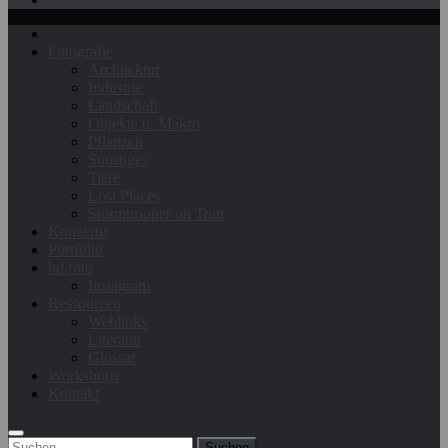
Fotografie
Architektur
Industrie
Landschaft
Objekte u. Makro
Pflanzen
Sonstiges
Tiere
Lost Places
Stormtrooper on Tour
Konzerte
Portfolio
bd.foto
Instagram
Ressourcen
Weblinks
Literatur
Glossar
Workshops
Kontakt
Suchen