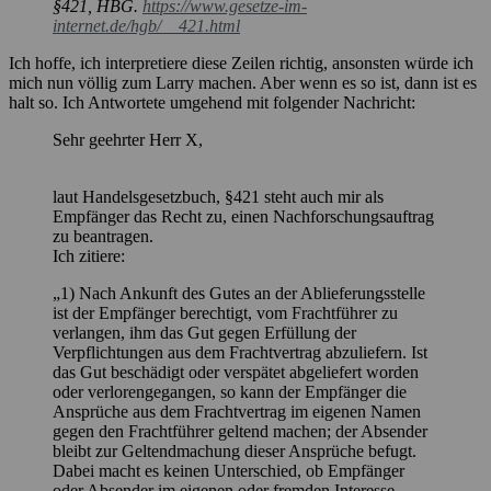
§421, HBG.
https://www.gesetze-im-
internet.de/hgb/__421.html
Ich hoffe, ich interpretiere diese Zeilen richtig, ansonsten würde ich
mich nun völlig zum Larry machen. Aber wenn es so ist, dann ist es
halt so. Ich Antwortete umgehend mit folgender Nachricht:
Sehr geehrter Herr X,
laut Handelsgesetzbuch, §421 steht auch mir als
Empfänger das Recht zu, einen Nachforschungsauftrag
zu beantragen.
Ich zitiere:
„1) Nach Ankunft des Gutes an der Ablieferungsstelle
ist der Empfänger berechtigt, vom Frachtführer zu
verlangen, ihm das Gut gegen Erfüllung der
Verpflichtungen aus dem Frachtvertrag abzuliefern. Ist
das Gut beschädigt oder verspätet abgeliefert worden
oder verlorengegangen, so kann der Empfänger die
Ansprüche aus dem Frachtvertrag im eigenen Namen
gegen den Frachtführer geltend machen; der Absender
bleibt zur Geltendmachung dieser Ansprüche befugt.
Dabei macht es keinen Unterschied, ob Empfänger
oder Absender im eigenen oder fremden Interesse