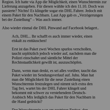
Region. Ich hatte via App die Möglichkeit, einen Wunschtermin zur
Lieferung anzugeben. Für diesen wählte ich den 11.10. Doch was
passierte? Nichts! Es klingelte sogar ein DHL Fahrer. Jedoch mit
einem Paket für den Nachbarn. Laut App gab es „Verzögerungen
bei der Zustellung“ – Was auch immer.
Also wieder einmal die DHL Pinwand auf Facebook belagert..
Ach, DHL.. Ihr schafft es auch immer wieder, einen
eiskalt zu enttäuschen!
Erst ist das Paket zwei Wochen spurlos verschollen,
taucht urplötzlich jedoch wieder auf, nachdem man die
Polizei einschaltet und sämtliche Mittel der
Rechtsstaatlichkeit gewillt ist, auszuschöpfen.
Dann, wenn man denkt, es sei alles vorüber, taucht das
Paket wieder im Sendungsverlauf auf. Juhu. Man hat
man die Möglichkeit für die neue Zustellung einen
Wunschtermin festzulegen und nimmt sich extra den
Tag frei, wartet bis der DHL Fahrer klingelt und
bekommt mit schwer zu verstehendem Deutsch-
Arabisch Mix lediglich das Paket für den Nachbarn in
die Hand gedrückt?
Der Wunschtermin war am gestrigen Freitag, den