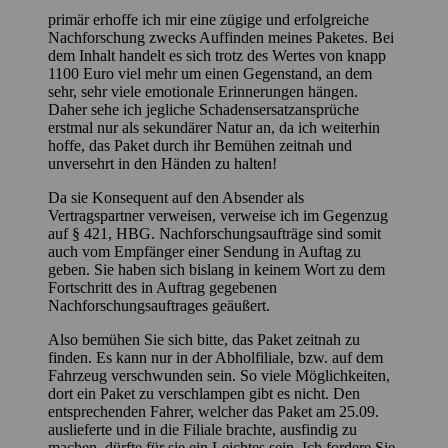
primär erhoffe ich mir eine zügige und erfolgreiche
Nachforschung zwecks Auffinden meines Paketes. Bei
dem Inhalt handelt es sich trotz des Wertes von knapp
1100 Euro viel mehr um einen Gegenstand, an dem
sehr, sehr viele emotionale Erinnerungen hängen.
Daher sehe ich jegliche Schadensersatzansprüche
erstmal nur als sekundärer Natur an, da ich weiterhin
hoffe, das Paket durch ihr Bemühen zeitnah und
unversehrt in den Händen zu halten!
Da sie Konsequent auf den Absender als
Vertragspartner verweisen, verweise ich im Gegenzug
auf § 421, HBG. Nachforschungsaufträge sind somit
auch vom Empfänger einer Sendung in Auftag zu
geben. Sie haben sich bislang in keinem Wort zu dem
Fortschritt des in Auftrag gegebenen
Nachforschungsauftrages geäußert.
Also bemühen Sie sich bitte, das Paket zeitnah zu
finden. Es kann nur in der Abholfiliale, bzw. auf dem
Fahrzeug verschwunden sein. So viele Möglichkeiten,
dort ein Paket zu verschlampen gibt es nicht. Den
entsprechenden Fahrer, welcher das Paket am 25.09.
auslieferte und in die Filiale brachte, ausfindig zu
machen, dürfte für sie ein Leichtes sein. Ich fordere Sie