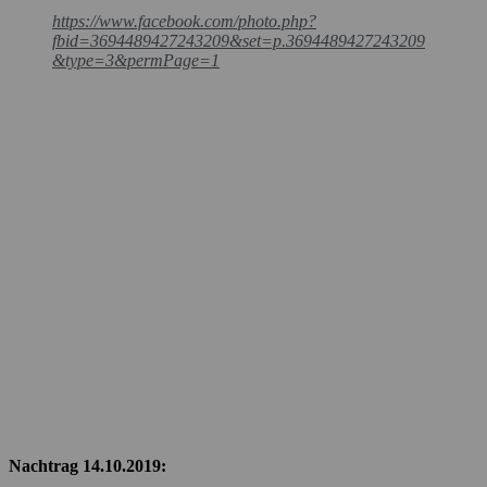
https://www.facebook.com/photo.php?
fbid=3694489427243209&set=p.3694489427243209
&type=3&permPage=1
Nachtrag 14.10.2019: