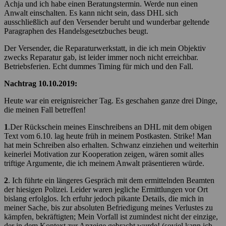
Achja und ich habe einen Beratungstermin. Werde nun einen
Anwalt einschalten. Es kann nicht sein, dass DHL sich
ausschließlich auf den Versender beruht und wunderbar geltende
Paragraphen des Handelsgesetzbuches beugt.
Der Versender, die Reparaturwerkstatt, in die ich mein Objektiv
zwecks Reparatur gab, ist leider immer noch nicht erreichbar.
Betriebsferien. Echt dummes Timing für mich und den Fall.
Nachtrag 10.10.2019:
Heute war ein ereignisreicher Tag. Es geschahen ganze drei Dinge,
die meinen Fall betreffen!
1
.Der Rückschein meines Einschreibens an DHL mit dem obigen
Text vom 6.10. lag heute früh in meinem Postkasten. Strike! Man
hat mein Schreiben also erhalten. Schwanz einziehen und weiterhin
keinerlei Motivation zur Kooperation zeigen, wären somit alles
triftige Argumente, die ich meinem Anwalt präsentieren würde.
2
. Ich führte ein längeres Gespräch mit dem ermittelnden Beamten
der hiesigen Polizei. Leider waren jegliche Ermittlungen vor Ort
bislang erfolglos. Ich erfuhr jedoch pikante Details, die mich in
meiner Sache, bis zur absoluten Befriedigung meines Verlustes zu
kämpfen, bekräftigten; Mein Vorfall ist zumindest nicht der einzige,
der in dem Kontext zur Anzeige gebracht wurde! (soviel kann ich