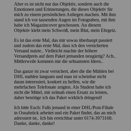
Aber es ist nicht nur das Objektiv, sondern auch die
Emotionen und Erinnerungen, die dieses Objektiv für
mich zu einem persönlichen Anliegen machen. Mit ihm
stand ich vor tausenden Augen im Fotograben, mit ihm
habe ich Magazincover geschossen. An diesem
Objektiv klebt mein Schweiß, mein Blut, mein Ehrgeiz.
Es ist das erste Mal, das mir sowas überhaupt passiert
und zudem das erste Mal, dass ich den versicherten
Versand nutzte.. Vielleicht machte der höhere
Versandpreis auf dem Paket jemanden neugierig? Ach..
Mittlerweile kommen mir die seltsamsten Ideen..
Das ganze ist zwar versichert, aber die die Mühlen bei
DHL mahlen langsam und man ist scheinbar nicht
daran interessiert, konkret zu helfen, wie die
mehrfachen Telefonate zeigten. Als Student habe ich
nicht die Mittel, mir zeitnah einen Ersatz zu leisten,
daher benötige ich das Paket wirklich dringend!
Ich bitte Euch: Falls jemand in einer DHL/Post-Filiale
in Osnabrück arbeitet und ein Paket findet, das an mich
adressiert ist.. Ich bin erreichbar unter 0174-3973168.
Danke, danke, danke!