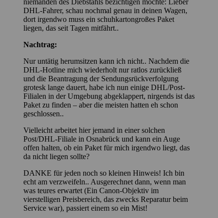
niemanden des Diebstahls bezichtigen möchte: Lieber
DHL-Fahrer, schau nochmal genau in deinen Wagen,
dort irgendwo muss ein schuhkartongroßes Paket
liegen, das seit Tagen mitfährt..
Nachtrag:
Nur untätig herumsitzen kann ich nicht.. Nachdem die
DHL-Hotline mich wiederholt nur ratlos zurückließ
und die Beantragung der Sendungsrückverfolgung
grotesk lange dauert, habe ich nun einige DHL/Post-
Filialen in der Umgebung abgeklappert, nirgends ist das
Paket zu finden – aber die meisten hatten eh schon
geschlossen..
Vielleicht arbeitet hier jemand in einer solchen
Post/DHL-Filiale in Osnabrück und kann ein Auge
offen halten, ob ein Paket für mich irgendwo liegt, das
da nicht liegen sollte?
DANKE für jeden noch so kleinen Hinweis! Ich bin
echt am verzweifeln.. Ausgerechnet dann, wenn man
was teures erwartet (Ein Canon-Objektiv im
vierstelligen Preisbereich, das zwecks Reparatur beim
Service war), passiert einem so ein Mist!