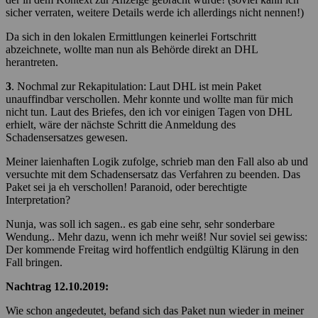
sicher verraten, weitere Details werde ich allerdings nicht nennen!)
Da sich in den lokalen Ermittlungen keinerlei Fortschritt
abzeichnete, wollte man nun als Behörde direkt an DHL
herantreten.
3
. Nochmal zur Rekapitulation: Laut DHL ist mein Paket
unauffindbar verschollen. Mehr konnte und wollte man für mich
nicht tun. Laut des Briefes, den ich vor einigen Tagen von DHL
erhielt, wäre der nächste Schritt die Anmeldung des
Schadensersatzes gewesen.
Meiner laienhaften Logik zufolge, schrieb man den Fall also ab und
versuchte mit dem Schadensersatz das Verfahren zu beenden. Das
Paket sei ja eh verschollen! Paranoid, oder berechtigte
Interpretation?
Nunja, was soll ich sagen.. es gab eine sehr, sehr sonderbare
Wendung.. Mehr dazu, wenn ich mehr weiß! Nur soviel sei gewiss:
Der kommende Freitag wird hoffentlich endgültig Klärung in den
Fall bringen.
Nachtrag 12.10.2019:
Wie schon angedeutet, befand sich das Paket nun wieder in meiner