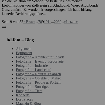
ich die Situation am Schopf und bestellte eines meiner
Lieblingsbilder von Zollverein auf Aludibond. Wieso Aludibond?
Ganz einfach: Es wurde mir vorgeschlagen. Ich hatte bislang
keinerlei Berührungspunkte...
Seite 9 von 32
« Erste
«
...
7
8
9
10
11
...
20
30
...
»
Letzte »
bd.foto – Blog
Allgemein
Equipment
Fotografie – Architektur u. Stadt
Fotografie – Event u. Reportage
Fotografie – Industrie
Fotografie – Landschaft
Fotografie – Natur u. Pflanzen
Fotografie – Objekte u. Makro
Fotografie – People u. Portrait
Fotografie – Sonstiges
Fotografie – Tiere
Konzerte
Lost Places
Magazin & Blog