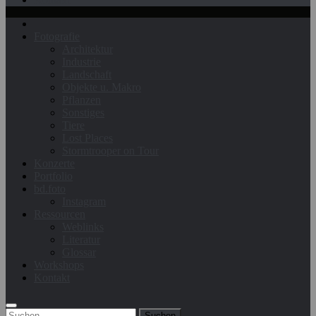
Fotografie
Architektur
Industrie
Landschaft
Objekte u. Makro
Pflanzen
Sonstiges
Tiere
Lost Places
Stormtrooper on Tour
Konzerte
Portfolio
bd.foto
Instagram
Ressourcen
Weblinks
Literatur
Glossar
Workshops
Kontakt
Suchen