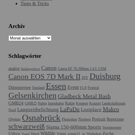
Tipps & Tricks
Archiv
Archiv
Schlagwörter
Canon
analog
Canon EF 70-200mm 1:4 L USM
Anfängerkurs
Duisburg
Canon EOS 7D Mark II
DIY
Essen
Event
Dümmersee
Emsland
f/1.8
Festival
Gelsenkirchen
Gladbeck Metal Bash
GMB24
Katze
GMB25
Hafen
Innenhafen
Kempen
Konzert
Landschaftspark
LaPaDu
Makro
Langzeitbelichtung
Lostplace
Nord
Osnabrück
Portrait
Reportage
Objektiv
Photoshop
Piesberg
schwarzweiß
Sigma 150-600mm Sports
Stormtrooper
Wildlife
Urbex
Zeche
Wesel
Winter
winter21_os
Workshop
Vogel