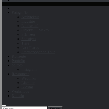
Fotografie
Architektur
Industrie
Landschaft
Objekte u. Makro
Pflanzen
Sonstiges
Tiere
Lost Places
Stormtrooper on Tour
Konzerte
Portfolio
bd.foto
Instagram
Ressourcen
Weblinks
Literatur
Glossar
Workshops
Kontakt
Suchen